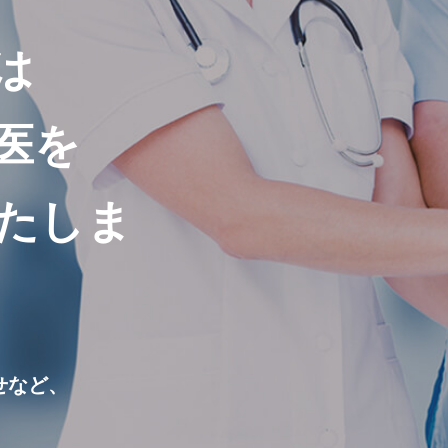
は
医を
たしま
せなど、