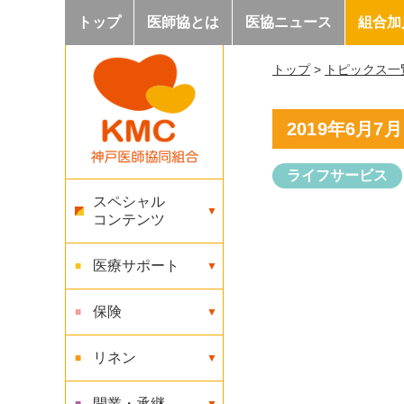
トップ
医師協とは
医協ニュース
組合加
トップ
>
トピックス一
2019年6月
ライフサービス
スペシャル
コンテンツ
医療サポート
保険
リネン
開業・承継