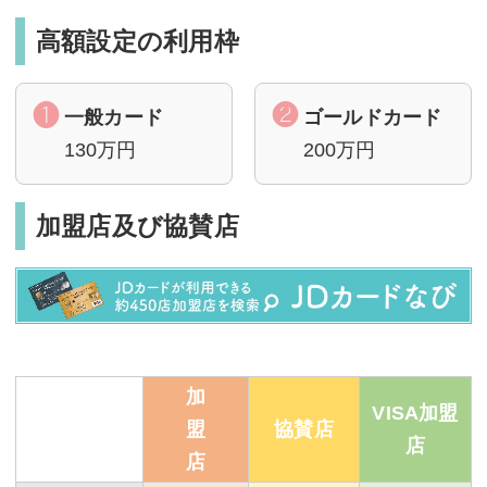
高額設定の利用枠
一般カード
ゴールドカード
130万円
200万円
加盟店及び協賛店
加
VISA加盟
盟
協賛店
店
店