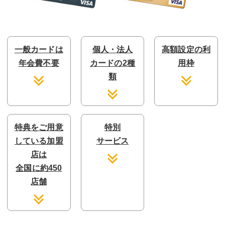
一般カードは
個人・法人
高額設定の利
年会費不要
カードの2種
用枠
類
特典をご用意
特別
している加盟
サービス
店は
全国に約450
店舗