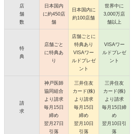
店
日本国内
世界中に
日本国内に
舗
に約450店
3,000万店
約100店舗
数
舗
舗以上
店舗ごとに
店舗ごと
特典あり
VISAワー
特
に特典あ
VISAワー
ルドプレゼ
典
り
ルドプレゼ
ント
ント
神戸医師
三井住友
三井住友
協同組合
カード(株)
カード(株)
より請求
より請求
より請求
請
毎月15日
毎月15日
毎月15日締
求
締め
締め
め
翌月27日
翌月10日
翌月10日引
引落
引落
落