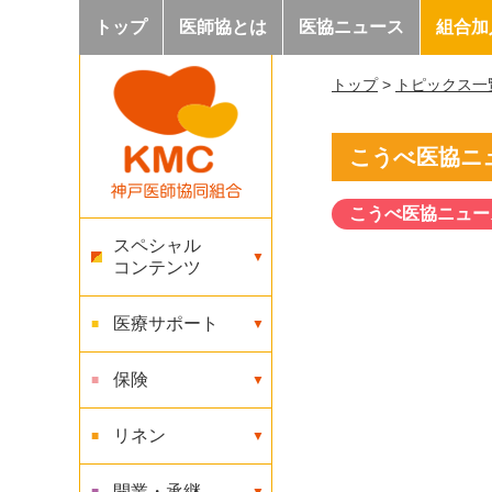
トップ
医師協とは
医協ニュース
組合加
トップ
>
トピックス一
こうべ医協ニュー
こうべ医協ニュー
スペシャル
コンテンツ
医療サポート
保険
リネン
開業・承継