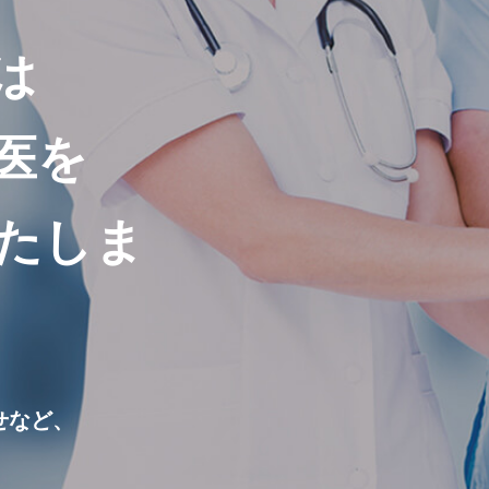
は
医を
たしま
せなど、