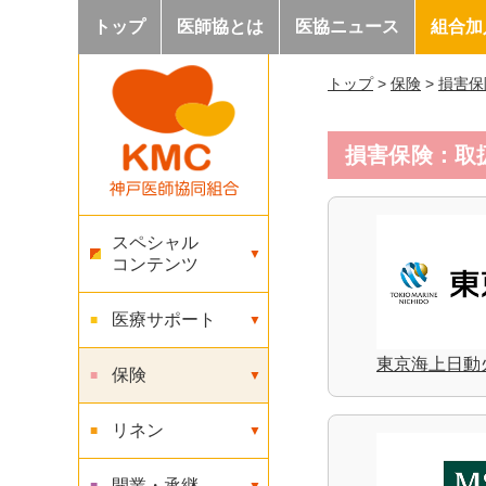
トップ
医師協とは
医協ニュース
組合加
トップ
>
保険
>
損害保
損害保険：取
スペシャル
コンテンツ
医療サポート
東京海上日動
保険
リネン
開業・承継