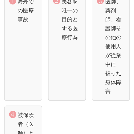
海外で
美容を
医師、
の医療
唯一の
薬剤
事故
目的と
師、看
する医
護師そ
療行為
の他の
使用人
が従業
中に
被った
身体障
害
被保険
者（医
師）と