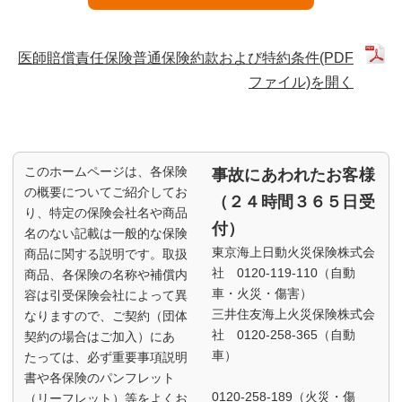
医師賠償責任保険普通保険約款および特約条件(PDF
ファイル)を開く
このホームページは、各保険
事故にあわれたお客様
の概要についてご紹介してお
（２４時間３６５日受
り、特定の保険会社名や商品
付）
名のない記載は一般的な保険
東京海上日動火災保険株式会
商品に関する説明です。取扱
社 0120-119-110（自動
商品、各保険の名称や補償内
車・火災・傷害）
容は引受保険会社によって異
三井住友海上火災保険株式会
なりますので、ご契約（団体
社 0120-258-365（自動
契約の場合はご加入）にあ
車）
たっては、必ず重要事項説明
書や各保険のパンフレット
0120-258-189（火災・傷
（リーフレット）等をよくお