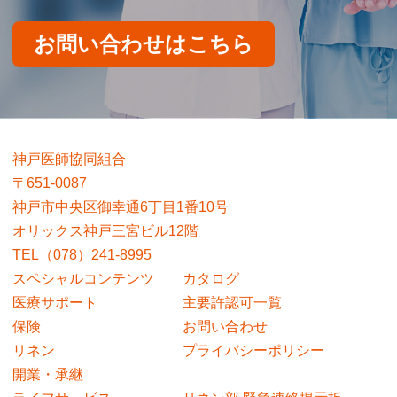
お問い合わせはこちら
神戸医師協同組合
〒651-0087
神戸市中央区御幸通6丁目1番10号
オリックス神戸三宮ビル12階
TEL（078）241-8995
スペシャルコンテンツ
カタログ
医療サポート
主要許認可一覧
保険
お問い合わせ
リネン
プライバシーポリシー
開業・承継