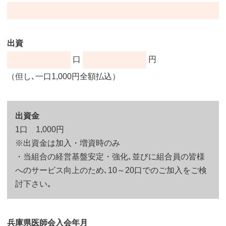
出資
口
円
（但し､一口1,000円全額払込）
出資金
1口 1,000円
※出資金は加入・増資時のみ
・当組合の経営基盤安定・強化､並びに組合員の皆様
へのサービス向上のため､10～20口でのご加入をご検
討下さい｡
兵庫県医師会入会年月