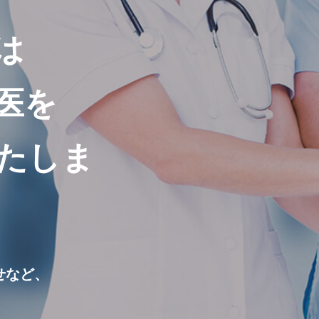
は
医を
たしま
せなど、