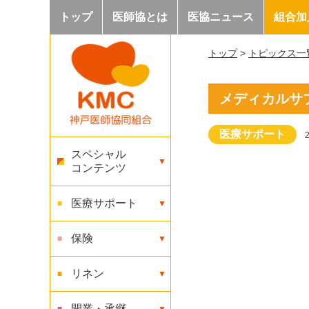
トップ
医師協とは
医協ニュース
組合加
トップ
>
トピックス一
メディカルサプ
医療サポート
スペシャル
コンテンツ
医療サポート
保険
リネン
開業・承継