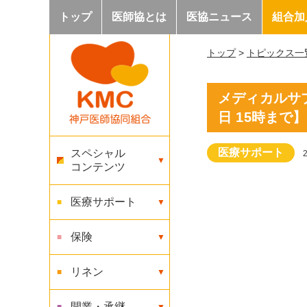
トップ
医師協とは
医協ニュース
組合加
トップ
>
トピックス一
メディカルサプ
日 15時まで】
医療サポート
スペシャル
コンテンツ
医療サポート
保険
リネン
開業・承継