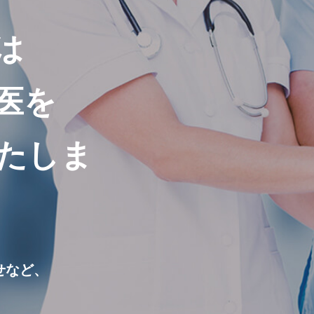
は
医を
たしま
せなど、